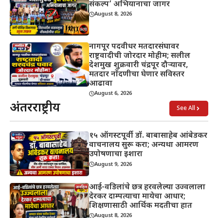
संकल्प’ अभियानाचा जागर
August 8, 2026
नागपूर पदवीधर मतदारसंघावर
राष्ट्रवादीची जोरदार मोहीम; सलील
देशमुख शुक्रवारी चंद्रपूर दौऱ्यावर,
मतदार नोंदणीचा घेणार सविस्तर
आढावा
August 6, 2026
अंतरराष्ट्रीय
See All
१५ ऑगस्टपूर्वी डॉ. बाबासाहेब आंबेडकर
वाचनालय सुरू करा; अन्यथा आमरण
उपोषणाचा इशारा
August 9, 2026
आई-वडिलांचे छत्र हरवलेल्या उज्वलाला
देरकर दाम्पत्याचा मायेचा आधार;
शिक्षणासाठी आर्थिक मदतीचा हात
August 8, 2026