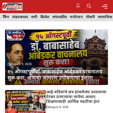
Skip
to
content
Me
ब्रेकिंग
पांढरकवडा
वणी
क्रिकेट
संपादकीय
मनोरंजन
नौकरी
सामाजिक
August 9, 2026
१५ ऑगस्टपूर्वी डॉ. बाबासाहेब आंबेडकर वाचनालय
सुरू करा; अन्यथा आमरण उपोषणाचा इशारा
आई-वडिलांचे छत्र हरवलेल्या उज्वलाला
देरकर दाम्पत्याचा मायेचा आधार;
शिक्षणासाठी आर्थिक मदतीचा हात
August 8, 2026