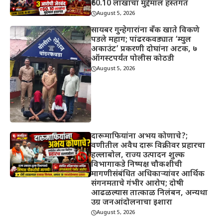
₹60.10 लाखांचा मुद्देमाल हस्तगत
August 5, 2026
सायबर गुन्हेगारांना बँक खाते विकणे
पडले महाग; पांढरकवड्यात ‘म्युल
अकाउंट’ प्रकरणी दोघांना अटक, ७
ऑगस्टपर्यंत पोलीस कोठडी
August 5, 2026
दारूमाफियांना अभय कोणाचे?;
वणीतील अवैध दारू विक्रीवर प्रहारचा
हल्लाबोल, राज्य उत्पादन शुल्क
विभागाकडे निष्पक्ष चौकशीची
मागणीसंबंधित अधिकाऱ्यांवर आर्थिक
संगनमताचे गंभीर आरोप; दोषी
आढळल्यास तात्काळ निलंबन, अन्यथा
उग्र जनआंदोलनाचा इशारा
August 5, 2026