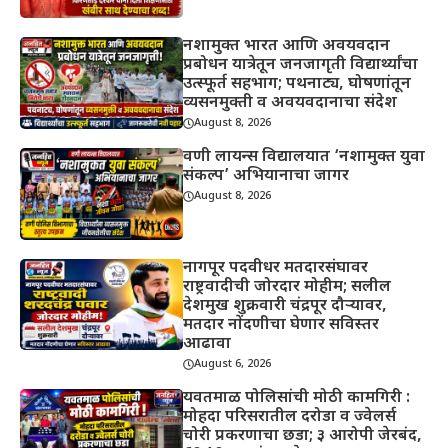
नशामुक्त भारत आणि अवयवदान
प्रबोधन यात्रेतून जनजागृती विद्यार्थ्यांचा
उत्स्फूर्त सहभाग; पथनाट्य, घोषणांतून
व्यसनमुक्ती व अवयवदानाचा संदेश
August 8, 2026
वणी लायन्स विद्यालयात ‘नशामुक्त युवा
संकल्प’ अभियानाचा जागर
August 8, 2026
नागपूर पदवीधर मतदारसंघावर
राष्ट्रवादीची जोरदार मोहीम; सलील
देशमुख शुक्रवारी चंद्रपूर दौऱ्यावर,
मतदार नोंदणीचा घेणार सविस्तर
आढावा
August 6, 2026
यवतमाळ पोलिसांची मोठी कामगिरी :
मोहदा परिसरातील दरोडा व ज्वेलर्स
चोरी प्रकरणाचा छडा; ३ आरोपी जेरबंद,