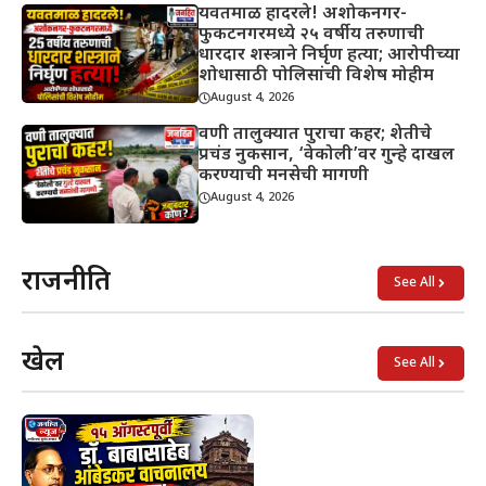
यवतमाळ हादरले! अशोकनगर-
फुकटनगरमध्ये २५ वर्षीय तरुणाची
धारदार शस्त्राने निर्घृण हत्या; आरोपीच्या
शोधासाठी पोलिसांची विशेष मोहीम
August 4, 2026
वणी तालुक्यात पुराचा कहर; शेतीचे
प्रचंड नुकसान, ‘वेकोली’वर गुन्हे दाखल
करण्याची मनसेची मागणी
August 4, 2026
राजनीति
See All
खेल
See All