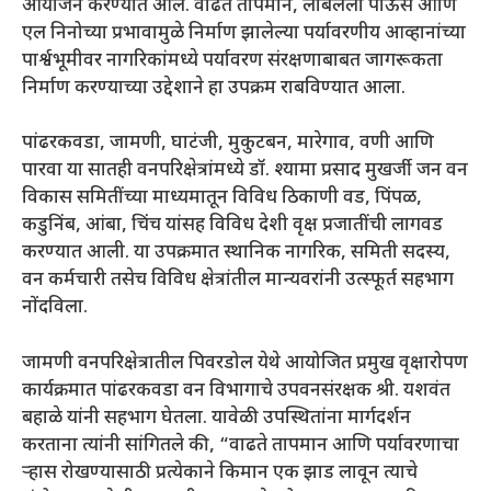
आयोजन करण्यात आले. वाढते तापमान, लांबलेला पाऊस आणि
एल निनोच्या प्रभावामुळे निर्माण झालेल्या पर्यावरणीय आव्हानांच्या
पार्श्वभूमीवर नागरिकांमध्ये पर्यावरण संरक्षणाबाबत जागरूकता
निर्माण करण्याच्या उद्देशाने हा उपक्रम राबविण्यात आला.
पांढरकवडा, जामणी, घाटंजी, मुकुटबन, मारेगाव, वणी आणि
पारवा या सातही वनपरिक्षेत्रांमध्ये डॉ. श्यामा प्रसाद मुखर्जी जन वन
विकास समितींच्या माध्यमातून विविध ठिकाणी वड, पिंपळ,
कडुनिंब, आंबा, चिंच यांसह विविध देशी वृक्ष प्रजातींची लागवड
करण्यात आली. या उपक्रमात स्थानिक नागरिक, समिती सदस्य,
वन कर्मचारी तसेच विविध क्षेत्रांतील मान्यवरांनी उत्स्फूर्त सहभाग
नोंदविला.
जामणी वनपरिक्षेत्रातील पिवरडोल येथे आयोजित प्रमुख वृक्षारोपण
कार्यक्रमात पांढरकवडा वन विभागाचे उपवनसंरक्षक श्री. यशवंत
बहाळे यांनी सहभाग घेतला. यावेळी उपस्थितांना मार्गदर्शन
करताना त्यांनी सांगितले की, “वाढते तापमान आणि पर्यावरणाचा
ऱ्हास रोखण्यासाठी प्रत्येकाने किमान एक झाड लावून त्याचे