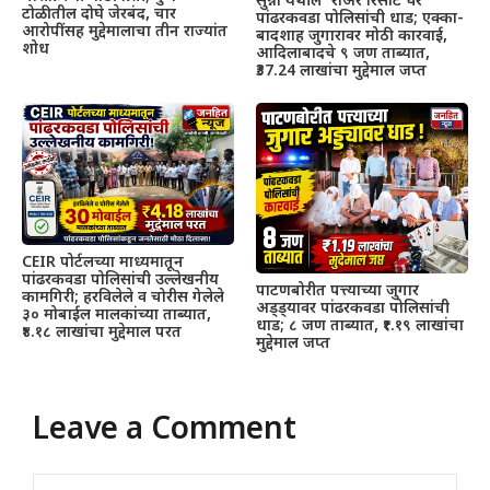
सुन्ना येथील ‘रोअर रिसॉर्ट’वर
टोळीतील दोघे जेरबंद, चार
पांढरकवडा पोलिसांची धाड; एक्का-
आरोपींसह मुद्देमालाचा तीन राज्यांत
बादशाह जुगारावर मोठी कारवाई,
शोध
आदिलाबादचे ९ जण ताब्यात,
₹37.24 लाखांचा मुद्देमाल जप्त
CEIR पोर्टलच्या माध्यमातून
पांढरकवडा पोलिसांची उल्लेखनीय
पाटणबोरीत पत्त्याच्या जुगार
कामगिरी; हरविलेले व चोरीस गेलेले
अड्ड्यावर पांढरकवडा पोलिसांची
३० मोबाईल मालकांच्या ताब्यात,
धाड; ८ जण ताब्यात, ₹१.१९ लाखांचा
₹४.१८ लाखांचा मुद्देमाल परत
मुद्देमाल जप्त
Leave a Comment
Comment