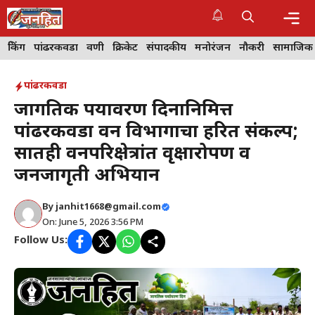
Skip
to
content
Me
ब्रेकिंग
पांढरकवडा
वणी
क्रिकेट
संपादकीय
मनोरंजन
नौकरी
सामाजिक
पांढरकवडा
जागतिक पर्यावरण दिनानिमित्त
पांढरकवडा वन विभागाचा हरित संकल्प;
सातही वनपरिक्षेत्रांत वृक्षारोपण व
जनजागृती अभियान
By
janhit1668@gmail.com
On: June 5, 2026 3:56 PM
Follow Us: