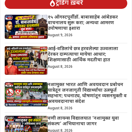
ट्रेंडिंग ख़बरें
१५ ऑगस्टपूर्वी डॉ. बाबासाहेब आंबेडकर
वाचनालय सुरू करा; अन्यथा आमरण
उपोषणाचा इशारा
August 9, 2026
आई-वडिलांचे छत्र हरवलेल्या उज्वलाला
देरकर दाम्पत्याचा मायेचा आधार;
शिक्षणासाठी आर्थिक मदतीचा हात
August 8, 2026
नशामुक्त भारत आणि अवयवदान प्रबोधन
यात्रेतून जनजागृती विद्यार्थ्यांचा उत्स्फूर्त
सहभाग; पथनाट्य, घोषणांतून व्यसनमुक्ती व
अवयवदानाचा संदेश
August 8, 2026
वणी लायन्स विद्यालयात ‘नशामुक्त युवा
संकल्प’ अभियानाचा जागर
August 8, 2026