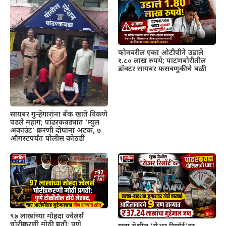
फोनवरील एका ओटीपीने उडाले
१.८० लाख रुपये; पाटणबोरीतील
डॉक्टर सायबर फसवणुकीचे बळी
सायबर गुन्हेगारांना बँक खाते विकणे
पडले महाग; पांढरकवड्यात ‘म्युल
अकाउंट’ प्रकरणी दोघांना अटक, ७
ऑगस्टपर्यंत पोलीस कोठडी
९७ लाखांच्या मोहदा ज्वेलर्स
चोरीप्रकरणी मोठी प्रगती; पुणे